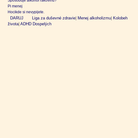
Spôsobuje alkohol rakovinu?
Pi menej
Hocikde si nevypijete.
DARUJ
Liga za duševné zdravie
|
Menej alkoholizmu
|
Kolobeh
života
|
ADHD Dospelých